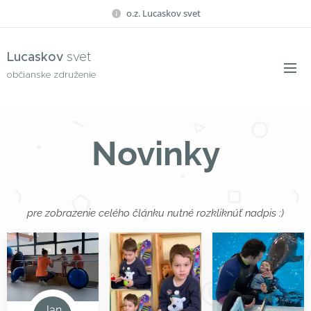
o.z. Lucaskov svet
Lucaskov
svet
občianske združenie
Novinky
pre zobrazenie celého článku nutné rozkliknúť nadpis :)
Jan