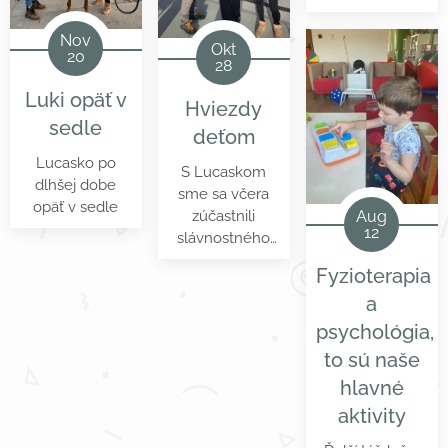
sú krásne
stále na úrovni
obchodu,
centrum
zdravé :)
1roka. Kvôli
kaderníka sú
Napreduj.
Nov
Okt
problémom s
20
pre nás
28
nožičkami
náročné.
nechodí,
Luki opäť v
Hviezdy
nerozpráva a
sedle
deťom
trpí ťažkým
autizmom.
Lucasko po
S Lucaskom
Lucaskovi tento
dlhšej dobe
sme sa včera
typ terapie
opäť v sedle
Aug
zúčastnili
nesmierne...
12
slávnostného
odovzdávania
Fyzioterapia
výťažku z
a
charitatívneho
podujatia
psychológia,
"Hviezdy
to sú naše
deťom",
ktoré
hlavné
každoročne
aktivity
organizuje
AS
Trenčín
.