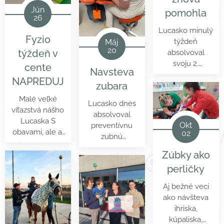
dobrosrdečnosť.
Jún
pomohla
26
Lucasko minulý
Fyzio
týždeň
Máj
20
týždeň v
absolvoval
svoju 2.
cente
Navsteva
delfinoterapiu v
NAPREDUJ
zubara
delfináriu Oskar
v meste
Malé veľké
Lucasko dnes
Truskavec (UA)
víťazstvá nášho
absolvoval
za pomoci
Lucaska S
Okt
preventívnu
Delfinoterapia
obavami, ale aj
02
zubnú
SK. Opäť
nádejou sme
prehliadku v
odchádzame s
Zúbky ako
vstupovali do
KidSmile , pani
nesmierne
týždňa
perličky
doktorka
silnými
intenzívneho
Kardelis dnes
emóciami a
Aj bežné veci
rehabilitačného
neprišla o
zážitkami . Luki
ako návšteva
pobytu v centre
žiaden prst a
má 5 rokov no
ihriska,
Napreduj -
Lukiho zúbky
mentálne je
kúpaliska,
Rehabilitačné