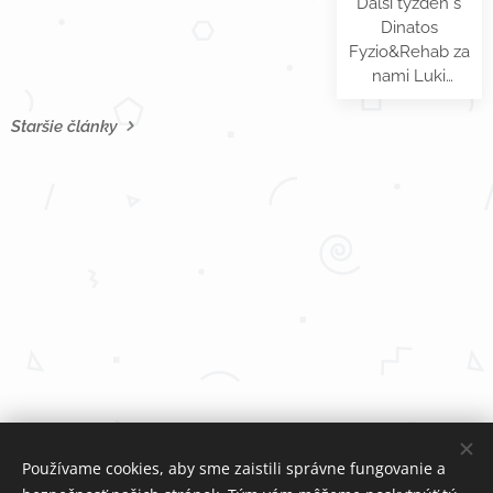
Ďalší týždeň s
Dinatos
Fyzio&Rehab za
nami Luki
pravidelne
navštevuje aj
Staršie články
svoju liečebnú
pedagogičku
pani MGR
Olinku rajecovú,
vďaka ktorej
veľmi
napredujeme.
Používame cookies, aby sme zaistili správne fungovanie a