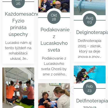
26
Každomesačné
Okt
Aug
28
Fyzio
03
prináša
Poďakovanie
Delginoterapi
úspechy
z
Delfinoterapia
Lucaskovho
Lucasko nám aj
2025 – zázrak,
tento týždeň na
sveta
ktorý sa deje
rehabilitácii
znova a znova
Poďakovanie z
ukázal, že
Tento rok sme
Lucaskovho
nemožné
sa opäť vydali
sveta Chceli by
zvláda každý
na cestu za
sme z celého
deň.
delfínmi – a
srdca ešte raz
opäť to stálo za
poďakovať
Feb
to.
23
organizátorom
Jabĺčkového
Delfinoterapia
bálu 2025 za ich
veľkú štedrosť a
znova