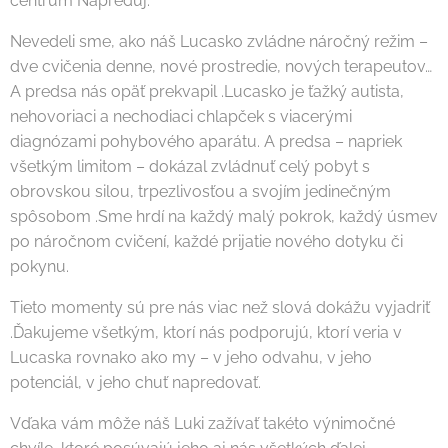
centrum Napreduj.
Nevedeli sme, ako náš Lucasko zvládne náročný režim –
dve cvičenia denne, nové prostredie, nových terapeutov…
A predsa nás opäť prekvapil .Lucasko je ťažký autista,
nehovoriaci a nechodiaci chlapček s viacerými
diagnózami pohybového aparátu. A predsa – napriek
všetkým limitom – dokázal zvládnuť celý pobyt s
obrovskou silou, trpezlivosťou a svojím jedinečným
spôsobom .Sme hrdí na každý malý pokrok, každý úsmev
po náročnom cvičení, každé prijatie nového dotyku či
pokynu.
Tieto momenty sú pre nás viac než slová dokážu vyjadriť
.Ďakujeme všetkým, ktorí nás podporujú, ktorí veria v
Lucaska rovnako ako my – v jeho odvahu, v jeho
potenciál, v jeho chuť napredovať.
Vďaka vám môže náš Luki zažívať takéto výnimočné