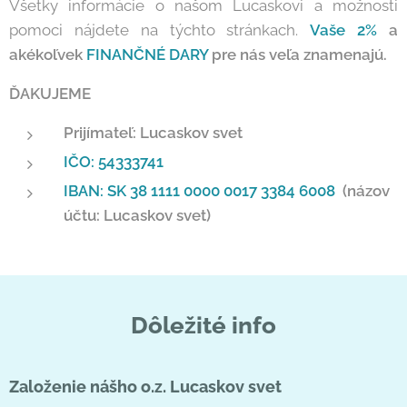
Všetky informácie o našom Lucaskovi a možnosti
pomoci nájdete na týchto stránkach.
Vaše 2%
a
akékoľvek
FINANČNÉ DARY
pre nás veľa znamenajú.
ĎAKUJEME
Prijímateľ: Lucaskov svet
IČO:
54333741
IBAN:
SK 38 1111 0000 0017 3384 6008
(názov
účtu: Lucaskov svet)
Dôležité info
Založenie nášho o.z. Lucaskov svet