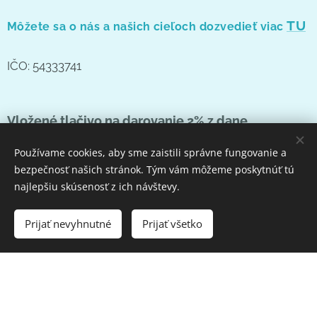
TU
Môžete sa o nás a našich cieľoch dozvedieť viac
IČO: 54333741
Vložené tlačivo na darovanie 2%
z dane
Používame cookies, aby sme zaistili správne fungovanie a
TU
Tlačivo si môžete stiahnuť
bezpečnosť našich stránok. Tým vám môžeme poskytnúť tú
najlepšiu skúsenosť z ich návštevy.
Za Vašu podporu ďakujeme
Prijať nevyhnutné
Prijať všetko
Kam poputujú Vaše príspevky
Informácie o použití peňažných príspevkov pre naše
TU
o.z. nájdete