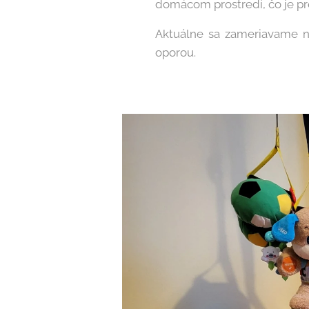
domácom prostredí, čo je pre
Aktuálne sa zameriavame na
oporou.