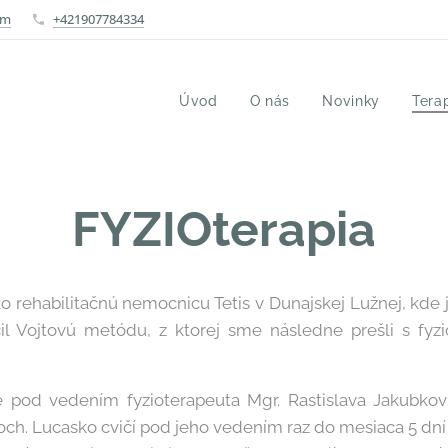
om
+421907784334
Úvod
O nás
Novinky
Tera
FYZIOterapia
o rehabilitačnú nemocnicu Tetis v Dunajskej Lužnej, kd
čil Vojtovú metódu, z ktorej sme následne prešli s fyz
e pod vedením fyzioterapeuta Mgr. Rastislava Jakubkovi
anoch. Lucasko cvičí pod jeho vedením raz do mesiaca 5 dní 