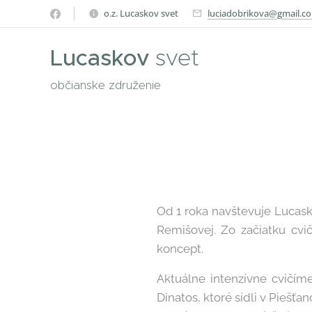
o.z. Lucaskov svet
luciadobrikova@gmail.c
Lucaskov
svet
občianske združenie
Od 1 roka navštevuje Lucask
Remišovej. Zo začiatku cvi
koncept.
Aktuálne intenzívne cvičím
Dinatos, ktoré sídli v Piešť