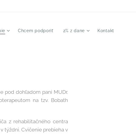
pie
Chcem podporiť
2% z dane
Kontakt
e je pod dohľadom pani MUDr.
ioterapeutom na tzv. Bobath
ča z rehabilitačného centra
v týždni. Cvičenie prebieha v