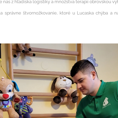
 nás z hľadiska logistiky a množstva terapií obrovskou v
 správne štvornožkovanie, ktoré u Lucaska chýba a na